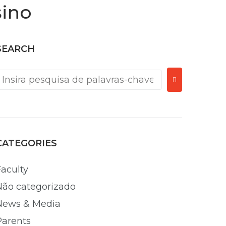
sino
SEARCH
CATEGORIES
Faculty
Não categorizado
News & Media
Parents